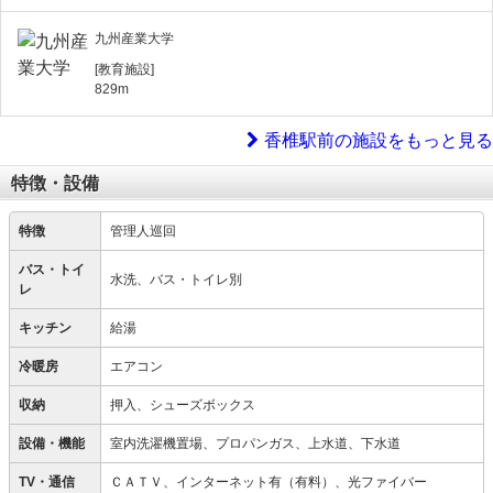
九州産業大学
[教育施設]
829m
香椎駅前の施設をもっと見る
特徴・設備
特徴
管理人巡回
バス・トイ
水洗、バス・トイレ別
レ
キッチン
給湯
冷暖房
エアコン
収納
押入、シューズボックス
設備・機能
室内洗濯機置場、プロパンガス、上水道、下水道
TV・通信
ＣＡＴＶ、インターネット有（有料）、光ファイバー