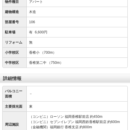
物件種目
アパート
建物構造
木造
部屋番号
106
駐車場
有
6,600円
リフォーム
無
小学校区
香椎小
（700m）
中学校区
香椎第二中
（750m）
詳細情報
バルコニー
－
面積
主要採光面
東
（コンビニ）ローソン 福岡香椎駅前店 約450m
（コンビニ）セブンイレブン 福岡西鉄香椎駅前店 約600m
周辺施設
（金融機関）福岡銀行 香椎支店 約800m