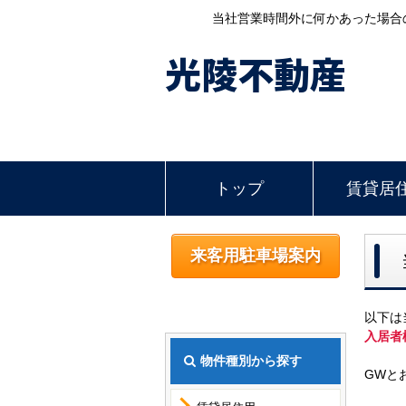
当社営業時間外に何かあった場合
光陵不動産
トップ
賃貸居
来客用駐車場案内
以下は
入居者
物件種別から探す
GWと