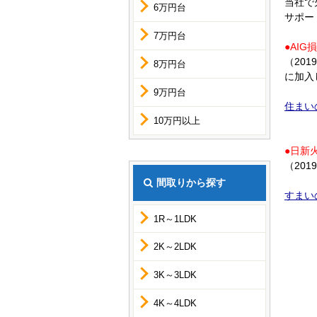
当社で
6万円台
サポー
7万円台
●AI
（20
8万円台
に加入
9万円台
住まい
10万円以上
●日新
（20
間取りから探す
すまい
1R～1LDK
2K～2LDK
3K～3LDK
4K～4LDK