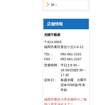
5K～
店舗情報
光陵不動産
〒813-0003
福岡市東区香住ケ丘2-6-12
TEL：
092-661-2161
FAX：
092-661-2167
営業時間：
平日土9:30～
18:30/日祝9:30～
17:30
定休日：
毎週水曜、火曜不
定休/GW/盆/年末
年始
福岡市東区の学生物件のご相
談は是非当社まで！