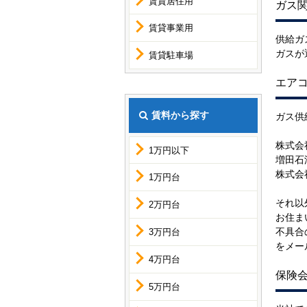
賃貸居住用
ガス
賃貸事業用
供給ガ
ガスが
賃貸駐車場
エア
賃料から探す
ガス供
株式会社
1万円以下
増田石油
株式会社
1万円台
それ以
2万円台
お住ま
不具合
3万円台
をメー
4万円台
保険会
5万円台