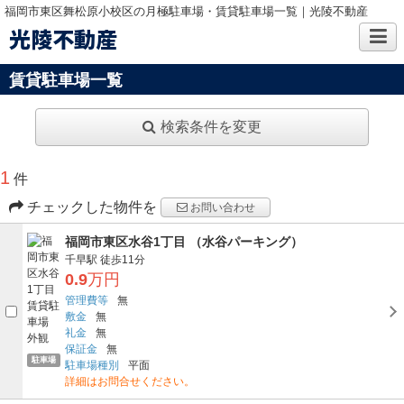
福岡市東区舞松原小校区の月極駐車場・賃貸駐車場一覧｜光陵不動産
光陵不動産
賃貸駐車場一覧
検索条件を変更
1
件
チェックした物件を
お問い合わせ
福岡市東区水谷1丁目 （水谷パーキング）
千早駅
徒歩11分
0.9
万円
管理費等
無
敷金
無
礼金
無
保証金
無
駐車場
駐車場種別
平面
詳細はお問合せください。